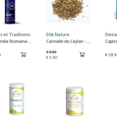
s et Traditions
Etik Nature
Diet
Camomille Romaine - Hydrolat - Herbes & Traditions
Cannelle de Ceylan - Ecorce - Tisane - 100 g
€ 6.80
5
€ 29.5
€ 5.80