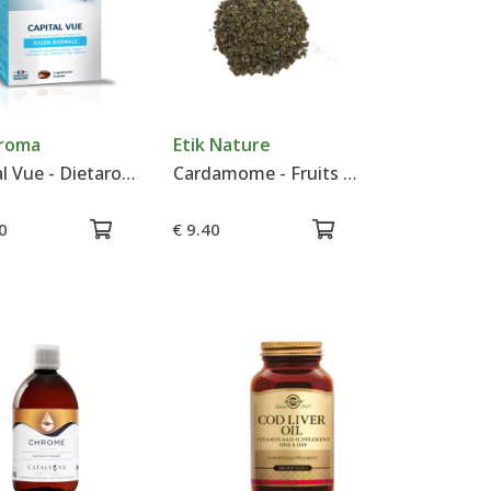
aroma
Etik Nature
Capital Vue - Dietaroma
Cardamome - Fruits - Tisane - 50 g
0
€ 9.40