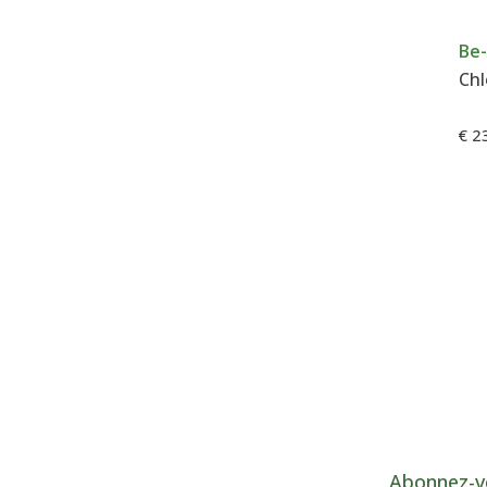
Be-
€ 2
Abonnez-v