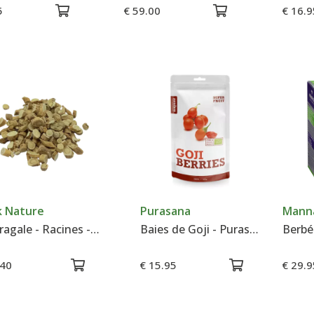
5
€ 59.00
€ 16.9
k Nature
Purasana
Manna
Astragale - Racines - Tisane- 100 g
Baies de Goji - Purasana
.40
€ 15.95
€ 29.9