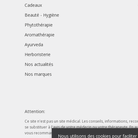
Cadeaux
Beauté - Hygiène
Phytothérapie
Aromathérapie
Ayurveda
Herboristerie
Nos actualités
Nos marques
Attention:
Ce site n'est pas un site médical. Les conseils, informations, rec
se substituer à l'avis de votre médecin ou votre thérapeute. En a
vous recommander l'utilisation d'un produit. Si tel n'est pas le
Nous utilisons des cookies pour faciliter