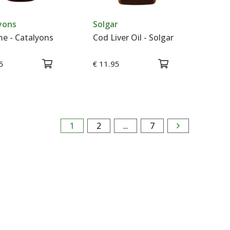
yons
Solgar
e - Catalyons
Cod Liver Oil - Solgar
5
€ 11.95
1
2
...
7