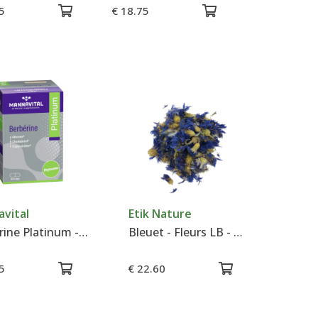
5
€ 18.75
vital
Etik Nature
Berbérine Platinum - Mannavital
Bleuet - Fleurs LB - Tisane - 50 g
5
€ 22.60