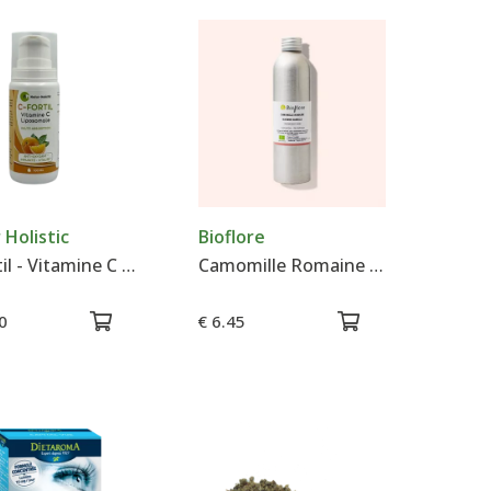
 Holistic
Bioflore
C-Fortil - Vitamine C Liposomale - Natur Holistic
Camomille Romaine - Hydrolat - Bioflore
0
€ 6.45