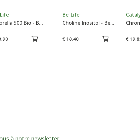
Life
Be-Life
Catal
Chlorella 500 Bio - Be-Life
Choline Inositol - Be-Life
Chrom
3.90
€ 18.40
€ 19.8
ous à notre newsletter