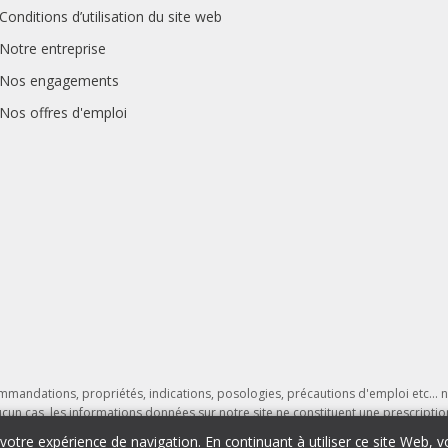
Conditions d’utilisation du site web
Notre entreprise
Nos engagements
Nos offres d'emploi
ommandations, propriétés, indications, posologies, précautions d'emploi etc... n
ucun cas, les informations données sur notre site ne constituent une prescripti
 cas, nous ne saurions être tenus pour responsables d'une prise inadaptée de pr
 votre expérience de navigation. En continuant à utiliser ce site Web, 