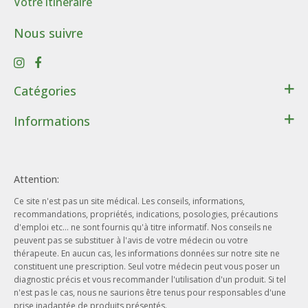
Votre itinéraire
Nous suivre
Catégories
Santé
Informations
Bien-être
Contact
Lithothérapie
Conditions générales de ventes
Cadeaux
Attention:
Données personnelles
Beauté - Hygiène
Ce site n'est pas un site médical. Les conseils, informations,
Conditions d’utilisation du site web
Phytothérapie
recommandations, propriétés, indications, posologies, précautions
Notre entreprise
d'emploi etc... ne sont fournis qu'à titre informatif. Nos conseils ne
Aromathérapie
peuvent pas se substituer à l'avis de votre médecin ou votre
Nos engagements
Ayurveda
thérapeute. En aucun cas, les informations données sur notre site ne
Nos offres d'emploi
constituent une prescription. Seul votre médecin peut vous poser un
Herboristerie
diagnostic précis et vous recommander l'utilisation d'un produit. Si tel
Nos actualités
n'est pas le cas, nous ne saurions être tenus pour responsables d'une
prise inadaptée de produits présentés.