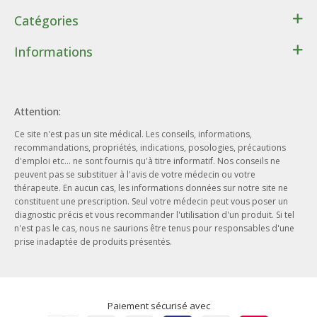
Catégories
Santé
Informations
Bien-être
Contact
Lithothérapie
Conditions générales de ventes
Cadeaux
Attention:
Données personnelles
Beauté - Hygiène
Ce site n'est pas un site médical. Les conseils, informations,
Conditions d’utilisation du site web
Phytothérapie
recommandations, propriétés, indications, posologies, précautions
Notre entreprise
d'emploi etc... ne sont fournis qu'à titre informatif. Nos conseils ne
Aromathérapie
peuvent pas se substituer à l'avis de votre médecin ou votre
Nos engagements
Ayurveda
thérapeute. En aucun cas, les informations données sur notre site ne
Nos offres d'emploi
constituent une prescription. Seul votre médecin peut vous poser un
Herboristerie
diagnostic précis et vous recommander l'utilisation d'un produit. Si tel
Nos actualités
n'est pas le cas, nous ne saurions être tenus pour responsables d'une
prise inadaptée de produits présentés.
Nos marques
Paiement sécurisé avec