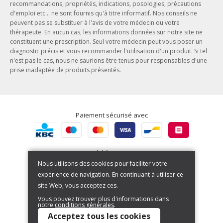
Phytothérapie
recommandations, propriétés, indications, posologies, précautions
Notre entreprise
d'emploi etc... ne sont fournis qu'à titre informatif. Nos conseils ne
Aromathérapie
peuvent pas se substituer à l'avis de votre médecin ou votre
Nos engagements
Ayurveda
thérapeute. En aucun cas, les informations données sur notre site ne
Nos offres d'emploi
constituent une prescription. Seul votre médecin peut vous poser un
Herboristerie
diagnostic précis et vous recommander l'utilisation d'un produit. Si tel
Nos actualités
n'est pas le cas, nous ne saurions être tenus pour responsables d'une
prise inadaptée de produits présentés.
Nos marques
Paiement sécurisé avec
Expédié par BPost
Nous utilisons des cookies pour faciliter votre
expérience de navigation. En continuant à utiliser ce
site Web, vous acceptez ces.
Vous pouvez trouver plus d'informations dans
notre
conditions générales
.
Copyright © 2026. All Rights Reserved | Powered by
Tilroy
Acceptez tous les cookies