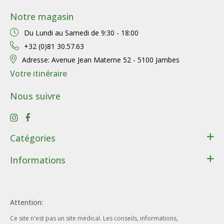
Notre magasin
Du Lundi au Samedi de
9:30 - 18:00
+32 (0)81 30.57.63
Adresse:
Avenue Jean Materne 52 - 5100 Jambes
Votre itinéraire
Nous suivre
Catégories
Santé
Informations
Bien-être
Contact
Lithothérapie
Conditions générales de ventes
Cadeaux
Attention:
Données personnelles
Beauté - Hygiène
Ce site n'est pas un site médical. Les conseils, informations,
Conditions d’utilisation du site web