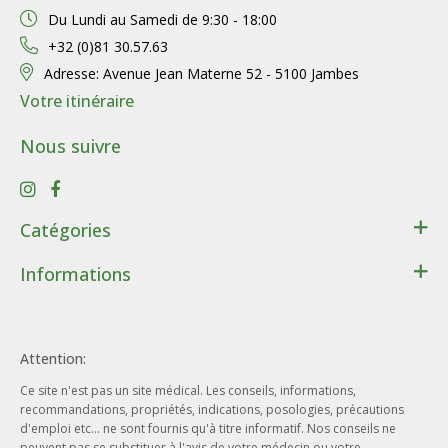
Du Lundi au Samedi de
9:30 - 18:00
+32 (0)81 30.57.63
Adresse:
Avenue Jean Materne 52 - 5100 Jambes
Votre itinéraire
Nous suivre
Catégories
Santé
Informations
Bien-être
Contact
Lithothérapie
Conditions générales de ventes
Cadeaux
Attention:
Données personnelles
Beauté - Hygiène
Ce site n'est pas un site médical. Les conseils, informations,
Conditions d’utilisation du site web
Phytothérapie
recommandations, propriétés, indications, posologies, précautions
Notre entreprise
d'emploi etc... ne sont fournis qu'à titre informatif. Nos conseils ne
Aromathérapie
peuvent pas se substituer à l'avis de votre médecin ou votre