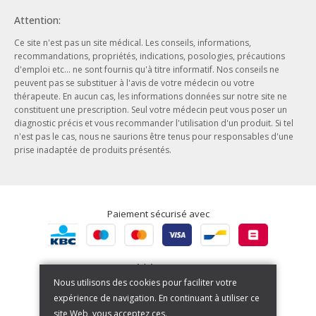
Conditions générales de ventes
Cadeaux
Attention:
Données personnelles
Beauté - Hygiène
Ce site n'est pas un site médical. Les conseils, informations,
Conditions d’utilisation du site web
Phytothérapie
recommandations, propriétés, indications, posologies, précautions
Notre entreprise
d'emploi etc... ne sont fournis qu'à titre informatif. Nos conseils ne
Aromathérapie
peuvent pas se substituer à l'avis de votre médecin ou votre
Nos engagements
Ayurveda
thérapeute. En aucun cas, les informations données sur notre site ne
Nos offres d'emploi
constituent une prescription. Seul votre médecin peut vous poser un
Herboristerie
diagnostic précis et vous recommander l'utilisation d'un produit. Si tel
Nos actualités
n'est pas le cas, nous ne saurions être tenus pour responsables d'une
prise inadaptée de produits présentés.
Nos marques
Paiement sécurisé avec
Expédié par BPost
Nous utilisons des cookies pour faciliter votre
expérience de navigation. En continuant à utiliser ce
site Web, vous acceptez ces.