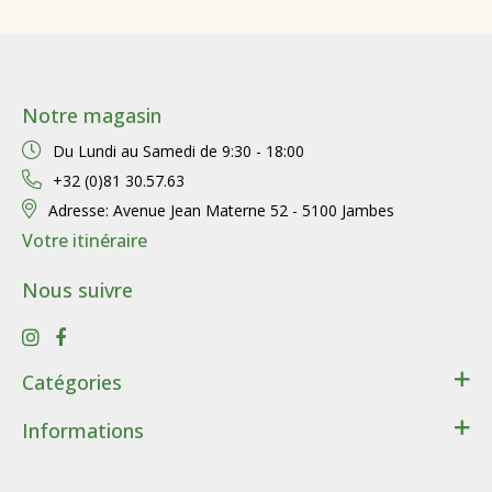
Notre magasin
Du Lundi au Samedi de
9:30 - 18:00
+32 (0)81 30.57.63
Adresse:
Avenue Jean Materne 52 - 5100 Jambes
Votre itinéraire
Nous suivre
Catégories
Santé
Informations
Bien-être
Contact
Lithothérapie