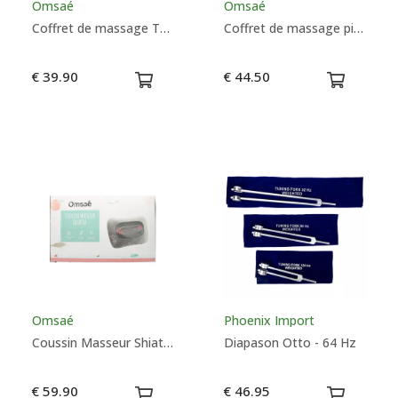
Omsaé
Omsaé
Coffret de massage Thaïlandais - Omsaé
Coffret de massage pierres 7 Chakras - Omsaé
€ 39.90
€ 44.50
Omsaé
Phoenix Import
Coussin Masseur Shiatsu Chauffant - Omsaé
Diapason Otto - 64 Hz
€ 59.90
€ 46.95