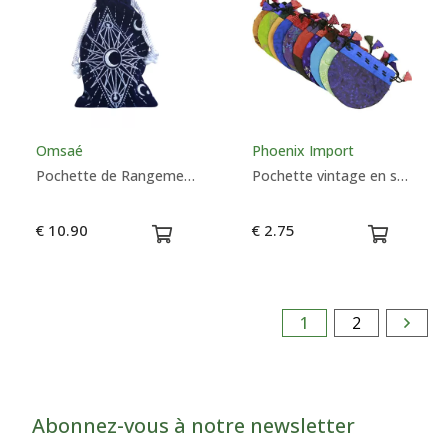
Omsaé
Phoenix Import
Pochette de Rangement Oracle & Tarot - Quartier de Lune - Ysao
Pochette vintage en soie
€ 10.90
€ 2.75
1
2
Abonnez-vous à notre newsletter