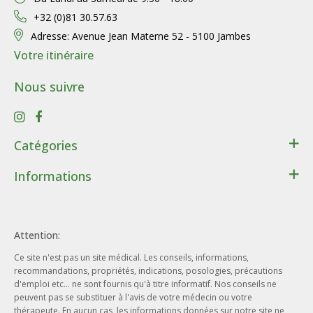
+32 (0)81 30.57.63
Adresse:
Avenue Jean Materne 52 - 5100 Jambes
Votre itinéraire
Nous suivre
Catégories
Santé
Informations
Bien-être
Contact
Lithothérapie
Conditions générales de ventes
Cadeaux
Attention:
Données personnelles
Beauté - Hygiène
Ce site n'est pas un site médical. Les conseils, informations,
Conditions d’utilisation du site web
Phytothérapie
recommandations, propriétés, indications, posologies, précautions
Notre entreprise
d'emploi etc... ne sont fournis qu'à titre informatif. Nos conseils ne
Aromathérapie
peuvent pas se substituer à l'avis de votre médecin ou votre
Nos engagements
Ayurveda
thérapeute. En aucun cas, les informations données sur notre site ne