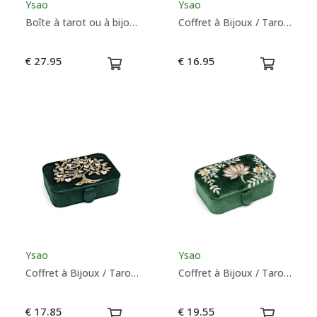
Ysao
Ysao
Boîte à tarot ou à bijoux lotus Namaste quartz rose
Coffret à Bijoux / Tarot Velours Pétrole Avec Graine de Vie - Ysao
€ 27.95
€ 16.95
Ysao
Ysao
Coffret à Bijoux / Tarot Velours Vert Avec Arbre de Vie - Ysao
Coffret à Bijoux / Tarot Velours Vert Avec Lotus - Ysao
€ 17.85
€ 19.55