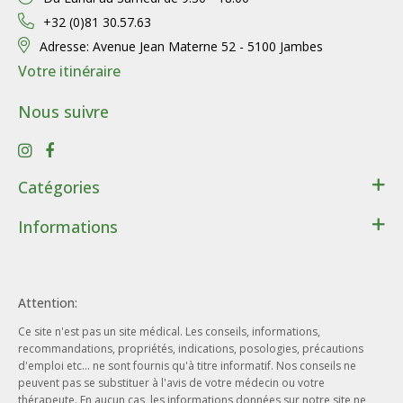
+32 (0)81 30.57.63
Adresse:
Avenue Jean Materne 52 - 5100 Jambes
Votre itinéraire
Nous suivre
Catégories
Santé
Informations
Bien-être
Contact
Lithothérapie
Conditions générales de ventes
Cadeaux
Attention:
Données personnelles
Beauté - Hygiène
Ce site n'est pas un site médical. Les conseils, informations,
Conditions d’utilisation du site web
Phytothérapie
recommandations, propriétés, indications, posologies, précautions
Notre entreprise
d'emploi etc... ne sont fournis qu'à titre informatif. Nos conseils ne
Aromathérapie
peuvent pas se substituer à l'avis de votre médecin ou votre
Nos engagements
Ayurveda
thérapeute. En aucun cas, les informations données sur notre site ne