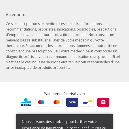
Contact
Lithothérapie
Conditions générales de ventes
Cadeaux
Attention:
Données personnelles
Beauté - Hygiène
Ce site n'est pas un site médical. Les conseils, informations,
Conditions d’utilisation du site web
Phytothérapie
recommandations, propriétés, indications, posologies, précautions
Notre entreprise
d'emploi etc... ne sont fournis qu'à titre informatif. Nos conseils ne
Aromathérapie
peuvent pas se substituer à l'avis de votre médecin ou votre
Nos engagements
Ayurveda
thérapeute. En aucun cas, les informations données sur notre site ne
Nos offres d'emploi
constituent une prescription. Seul votre médecin peut vous poser un
Herboristerie
diagnostic précis et vous recommander l'utilisation d'un produit. Si tel
Nos actualités
n'est pas le cas, nous ne saurions être tenus pour responsables d'une
prise inadaptée de produits présentés.
Nos marques
Paiement sécurisé avec
Expédié par BPost
Nous utilisons des cookies pour faciliter votre
expérience de navigation. En continuant à utiliser ce