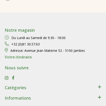
Notre magasin
Du Lundi au Samedi de
9:30 - 18:00
+32 (0)81 30.57.63
Adresse:
Avenue Jean Materne 52 - 5100 Jambes
Votre itinéraire
Nous suivre
Catégories
Santé
Informations
Bien-être