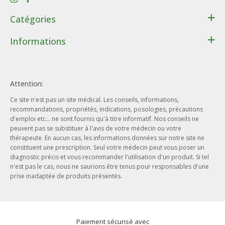
Catégories
Santé
Informations
Bien-être
Contact
Lithothérapie
Conditions générales de ventes
Cadeaux
Attention:
Données personnelles
Beauté - Hygiène
Ce site n'est pas un site médical. Les conseils, informations,
Conditions d’utilisation du site web
Phytothérapie
recommandations, propriétés, indications, posologies, précautions
Notre entreprise
d'emploi etc... ne sont fournis qu'à titre informatif. Nos conseils ne
Aromathérapie
peuvent pas se substituer à l'avis de votre médecin ou votre
Nos engagements
Ayurveda
thérapeute. En aucun cas, les informations données sur notre site ne
Nos offres d'emploi
constituent une prescription. Seul votre médecin peut vous poser un
Herboristerie
diagnostic précis et vous recommander l'utilisation d'un produit. Si tel
Nos actualités
n'est pas le cas, nous ne saurions être tenus pour responsables d'une
prise inadaptée de produits présentés.
Nos marques
Paiement sécurisé avec