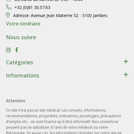
+32 (0)81 30.57.63
Adresse:
Avenue Jean Materne 52 - 5100 Jambes
Votre itinéraire
Nous suivre
Catégories
Santé
Informations
Bien-être
Contact
Lithothérapie
Conditions générales de ventes
Cadeaux
Attention:
Données personnelles
Beauté - Hygiène
Ce site n'est pas un site médical. Les conseils, informations,
Conditions d’utilisation du site web
Phytothérapie
recommandations, propriétés, indications, posologies, précautions
Notre entreprise
d'emploi etc... ne sont fournis qu'à titre informatif. Nos conseils ne
Aromathérapie
peuvent pas se substituer à l'avis de votre médecin ou votre
Nos engagements
Ayurveda
thérapeute. En aucun cas, les informations données sur notre site ne