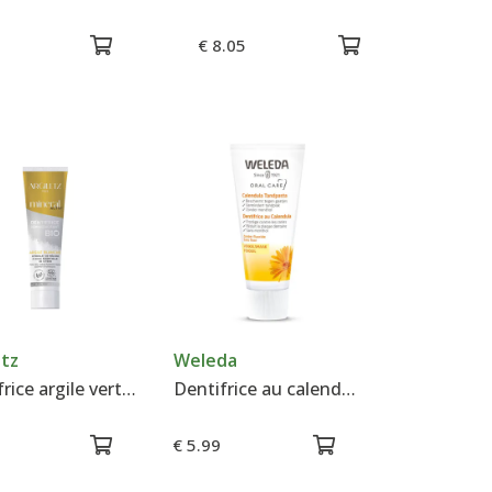
€ 8.05
etz
Weleda
Dentifrice argile verte & citron - Argiletz
Dentifrice au calendula - Weleda
€ 5.99