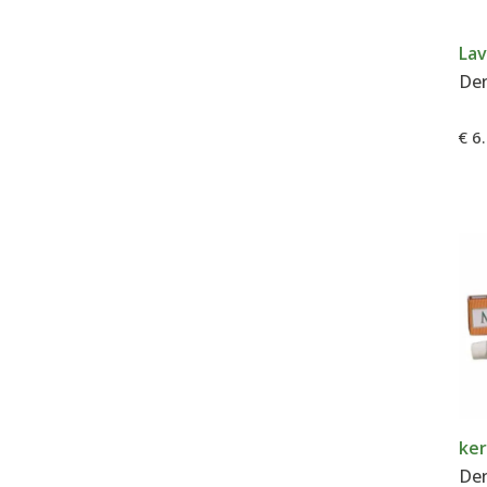
La
€ 6
ke