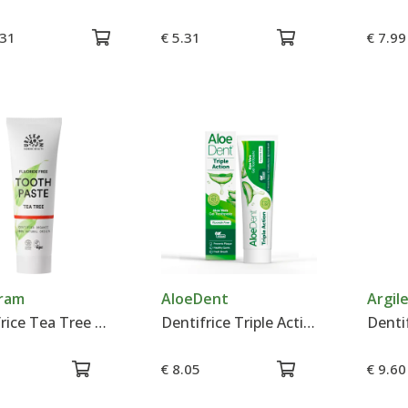
.31
€ 5.31
€ 7.99
ram
AloeDent
Argil
Dentifrice Tea Tree Bio - Urtekram
Dentifrice Triple Action à l'Aloe Vera - AloeDent
€ 8.05
€ 9.60