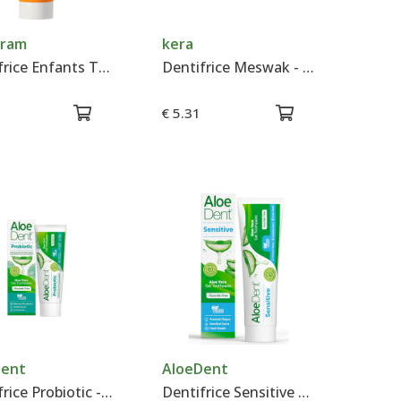
kram
kera
Dentifrice Enfants Tutti Frutti Bio - Urtekram
Dentifrice Meswak - Citron- Kerala Nature
€ 5.31
Dent
AloeDent
Dentifrice Probiotic - AloeDent
Dentifrice Sensitive à l'Aloe Vera - AloeDent