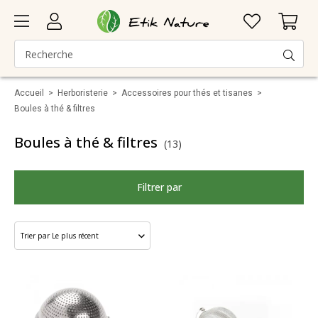
Accueil
>
Herboristerie
>
Accessoires pour thés et tisanes
>
Boules à thé & filtres
Boules à thé & filtres
(13)
Filtrer par
Marque
Catégorie
Taille