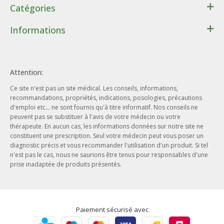
Catégories
Santé
Informations
Bien-être
Contact
Lithothérapie
Conditions générales de ventes
Cadeaux
Attention:
Données personnelles
Beauté - Hygiène
Ce site n'est pas un site médical. Les conseils, informations,
Conditions d’utilisation du site web
Phytothérapie
recommandations, propriétés, indications, posologies, précautions
Notre entreprise
d'emploi etc... ne sont fournis qu'à titre informatif. Nos conseils ne
Aromathérapie
peuvent pas se substituer à l'avis de votre médecin ou votre
Nos engagements
Ayurveda
thérapeute. En aucun cas, les informations données sur notre site ne
Nos offres d'emploi
constituent une prescription. Seul votre médecin peut vous poser un
Herboristerie
diagnostic précis et vous recommander l'utilisation d'un produit. Si tel
Nos actualités
n'est pas le cas, nous ne saurions être tenus pour responsables d'une
prise inadaptée de produits présentés.
Nos marques
Paiement sécurisé avec