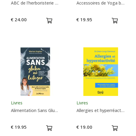
ABC de l'herboristerie familiale - Tierry Folliard
Accessoires de Yoga bloc liège fleur de vie Mandala
€ 24.00
€ 19.95
Livres
Livres
Alimentation Sans Gluten Ni Laitages - Marion Kaplan
Allergies et hyperréactivité - J.L Dervaux
€ 19.95
€ 19.00