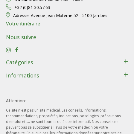
+32 (0)81 30.57.63
Adresse:
Avenue Jean Materne 52 - 5100 Jambes
Votre itinéraire
Nous suivre
Catégories
Santé
Informations
Bien-être
Contact
Lithothérapie
Conditions générales de ventes
Cadeaux
Attention:
Données personnelles
Beauté - Hygiène
Ce site n'est pas un site médical. Les conseils, informations,
Conditions d’utilisation du site web
Phytothérapie
recommandations, propriétés, indications, posologies, précautions
Notre entreprise
d'emploi etc... ne sont fournis qu'à titre informatif. Nos conseils ne
Aromathérapie
peuvent pas se substituer à l'avis de votre médecin ou votre
Nos engagements
Ayurveda
thérapeute. En aucun cas, les informations données sur notre site ne