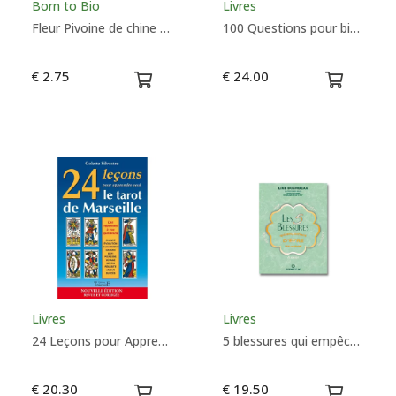
Born to Bio
Livres
Fleur Pivoine de chine - Bâtonnet diffuseur en rotin
100 Questions pour bien débuter en Magie - Sébastien G.A Le Maôut
€ 2.75
€ 24.00
Livres
Livres
24 Leçons pour Apprendre Seul le Tarot de Marseille
5 blessures qui empêchent d'être soi-même - Lise Bourbeau
€ 20.30
€ 19.50