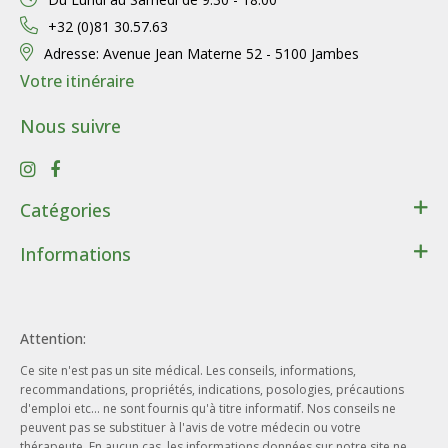
+32 (0)81 30.57.63
Adresse:
Avenue Jean Materne 52 - 5100 Jambes
Votre itinéraire
Nous suivre
Catégories
Santé
Informations
Bien-être
Contact
Lithothérapie
Conditions générales de ventes
Cadeaux
Attention:
Données personnelles
Beauté - Hygiène
Ce site n'est pas un site médical. Les conseils, informations,
Conditions d’utilisation du site web
Phytothérapie
recommandations, propriétés, indications, posologies, précautions
Notre entreprise
d'emploi etc... ne sont fournis qu'à titre informatif. Nos conseils ne
Aromathérapie
peuvent pas se substituer à l'avis de votre médecin ou votre
Nos engagements
Ayurveda
thérapeute. En aucun cas, les informations données sur notre site ne