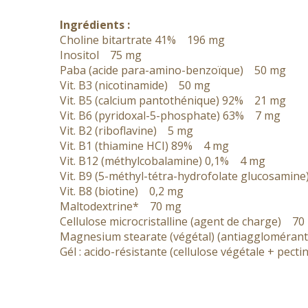
Ingrédients :
Choline bitartrate 41% 196 mg
Inositol 75 mg
Paba (acide para-amino-benzoïque) 50 mg
Vit. B3 (nicotinamide) 50 mg
Vit. B5 (calcium pantothénique) 92% 21 mg
Vit. B6 (pyridoxal-5-phosphate) 63% 7 mg
Vit. B2 (riboflavine) 5 mg
Vit. B1 (thiamine HCI) 89% 4 mg
Vit. B12 (méthylcobalamine) 0,1% 4 mg
Vit. B9 (5-méthyl-tétra-hydrofolate glucosami
Vit. B8 (biotine) 0,2 mg
Maltodextrine* 70 mg
Cellulose microcristalline (agent de charge) 70
Magnesium stearate (végétal) (antiaggloméra
Gél : acido-résistante (cellulose végétale + pect