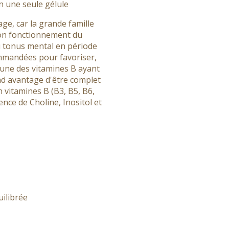
n une seule gélule
e, car la grande famille
 bon fonctionnement du
u tonus mental en période
ommandées pour favoriser,
cune des vitamines B ayant
and avantage d'être complet
 vitamines B (B3, B5, B6,
sence de Choline, Inositol et
uilibrée