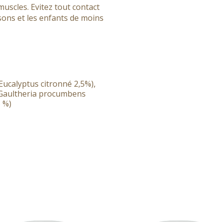
 muscles. Evitez tout contact
sons et les enfants de moins
(Eucalyptus citronné 2,5%),
t Gaultheria procumbens
5 %)