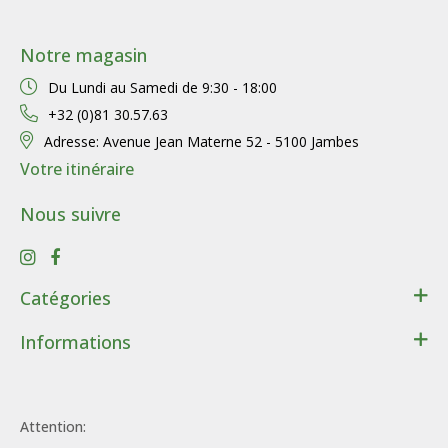
Notre magasin
Du Lundi au Samedi de
9:30 - 18:00
+32 (0)81 30.57.63
Adresse:
Avenue Jean Materne 52 - 5100 Jambes
Votre itinéraire
Nous suivre
Catégories
Santé
Informations
Bien-être
Contact
Lithothérapie
Conditions générales de ventes
Cadeaux
Attention:
Données personnelles
Beauté - Hygiène