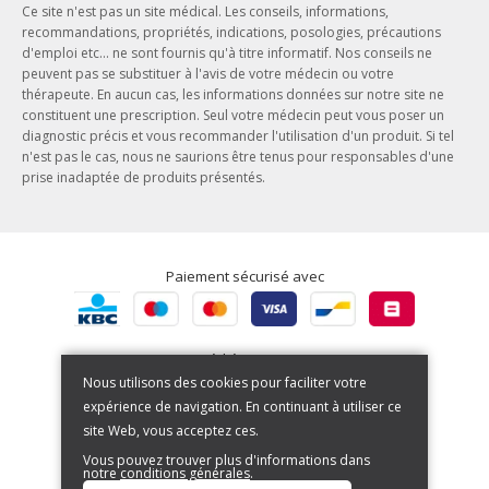
Ce site n'est pas un site médical. Les conseils, informations,
Conditions d’utilisation du site web
Phytothérapie
recommandations, propriétés, indications, posologies, précautions
Notre entreprise
d'emploi etc... ne sont fournis qu'à titre informatif. Nos conseils ne
Aromathérapie
peuvent pas se substituer à l'avis de votre médecin ou votre
Nos engagements
Ayurveda
thérapeute. En aucun cas, les informations données sur notre site ne
Nos offres d'emploi
constituent une prescription. Seul votre médecin peut vous poser un
Herboristerie
diagnostic précis et vous recommander l'utilisation d'un produit. Si tel
Nos actualités
n'est pas le cas, nous ne saurions être tenus pour responsables d'une
prise inadaptée de produits présentés.
Nos marques
Paiement sécurisé avec
Expédié par BPost
Nous utilisons des cookies pour faciliter votre
expérience de navigation. En continuant à utiliser ce
site Web, vous acceptez ces.
Vous pouvez trouver plus d'informations dans
notre
conditions générales
.
Copyright © 2026. All Rights Reserved | Powered by
Tilroy