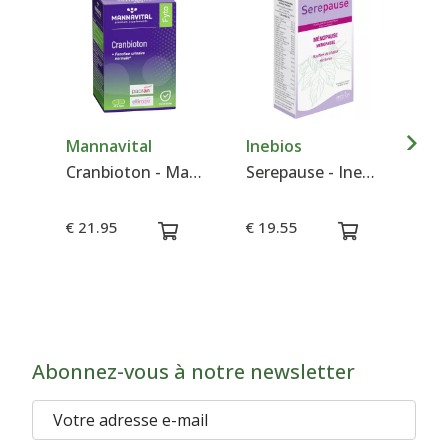
Mannavital
Inebios
Di
Cranbioton - Mannavital
Serepause - Inebios
€ 21.95
€ 19.55
€ 
Abonnez-vous à notre newsletter