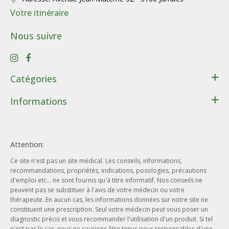
Votre itinéraire
Nous suivre
Catégories
Santé
Informations
Bien-être
Contact
Lithothérapie
Conditions générales de ventes
Cadeaux
Attention:
Données personnelles
Beauté - Hygiène
Ce site n'est pas un site médical. Les conseils, informations,
Conditions d’utilisation du site web
Phytothérapie
recommandations, propriétés, indications, posologies, précautions
Notre entreprise
d'emploi etc... ne sont fournis qu'à titre informatif. Nos conseils ne
Aromathérapie
peuvent pas se substituer à l'avis de votre médecin ou votre
Nos engagements
Ayurveda
thérapeute. En aucun cas, les informations données sur notre site ne
Nos offres d'emploi
constituent une prescription. Seul votre médecin peut vous poser un
Herboristerie
diagnostic précis et vous recommander l'utilisation d'un produit. Si tel
Nos actualités
n'est pas le cas, nous ne saurions être tenus pour responsables d'une